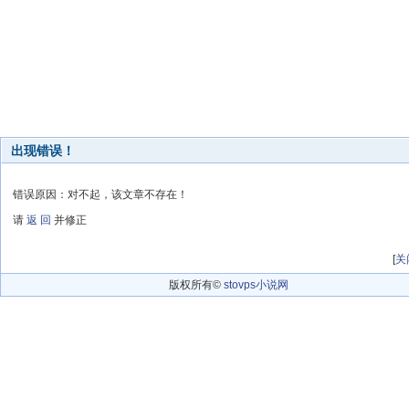
出现错误！
错误原因：对不起，该文章不存在！
请
返 回
并修正
[
关
版权所有©
stovps小说网