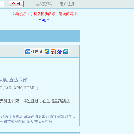
忘记密码
用户注册
温馨提示：手机版同步阅读，请访问网址
m.4g.re
荐票
,
直达底部
D,JAR,APK,HTML )
天醉生梦死、得过且过，在生活里踽踽独
夫
超级传奇商店
超级运动专家
超级浮空城
战争天
皇
都市极品医仙
九天
酋长别打脸