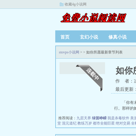
收藏4g小说网
首页
玄幻小说
修真小说
stovps小说网
>
> 如你所愿最新章节列表
如你
作 者：
最后更新：20
「你有
行。那样的她
推荐阅读：
九层天界
绿茵峥嵘
我是杀毒软件
美
堂
混元道纪
教练万岁
都市全能巨星
绝对交易
全