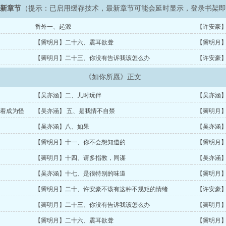
最新章节
（提示：已启用缓存技术，最新章节可能会延时显示，登录书架
番外一、起源
【许安豪
【霽明月】二十六、震耳欲聋
【霽明月
【霽明月】二十三、你没有告诉我该怎么办
【许安豪
《如你所愿》正文
【吴亦涵】二、儿时玩伴
【吴亦涵
着成为怪
【吴亦涵】 五、是我情不自禁
【霽明月】
【吴亦涵】八、如果
【吴亦涵
【霽明月】十一、你不会想知道的
【霽明月
【霽明月】十四、请多指教，同谋
【吴亦涵
【吴亦涵】十七、是很特别的味道
【霽明月
【霽明月】二十、许安豪不该有这种不规矩的情绪
【许安豪
【霽明月】二十三、你没有告诉我该怎么办
【霽明月
【霽明月】二十六、震耳欲聋
【霽明月