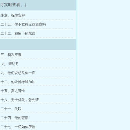
即可实时查看。）
】终章、祝你安好
】二十五、你不觉得应该避嫌吗
】二十二、她留下的东西
】三、初次应邀
 六、霽明月
】九、他们说想见你一面
】十二、他让她考试加油
】十五、弃之可惜
】十八、男士优先，您先请
】二十一、失联
】二十四、他的背影
】二十七、一切如你所愿