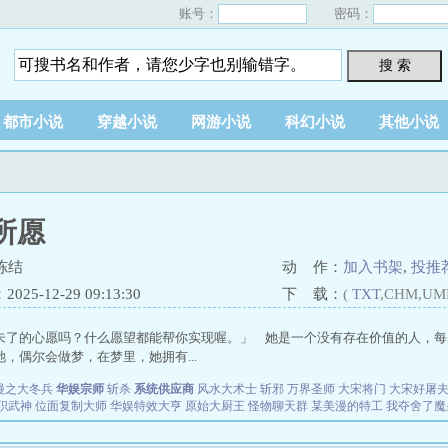
账号：
密码：
搜 索
都市小说
穿越小说
网游小说
科幻小说
其他小说
所愿
冻结
动 作：
加入书架
,
投推
25-12-29 09:13:30
下 载：
(
TXT
,CHM,UM
未了的心愿吗？什么愿望都能帮你实现喔。」 她是一个没有存在价值的人，每
，偶尔会做梦，在梦里，她拥有...
漫之大冬兵
华娱宗师
斩杀
系统供应商
风水大术士
斩邪
万界圣师
大宋将门
大宋好屠
职武神
位面复制大师
华娱特效大亨
原始大厨王
怪物聊天群
某美漫的特工
我夺舍了魔