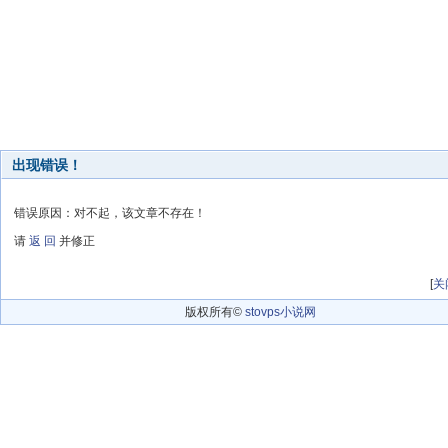
出现错误！
错误原因：对不起，该文章不存在！
请
返 回
并修正
[
关
版权所有©
stovps小说网